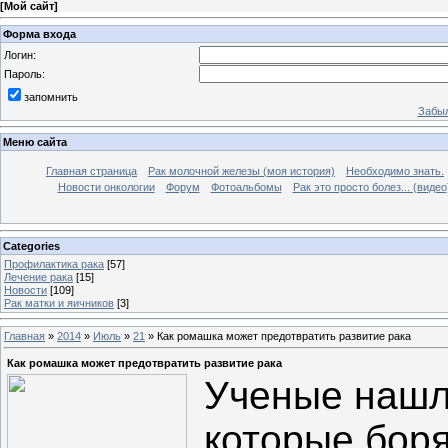
[
Мой сайт
]
Форма входа
Логин:
Пароль:
запомнить
Забыл
Меню сайта
Главная страница
Рак молочной железы (моя история)
Необходимо знать.
Новости онкологии
Форум
Фотоальбомы
Рак это просто болез... (видео
Categories
Профилактика рака
[57]
Лечение рака
[15]
Новости
[109]
Рак матки и яичников
[3]
Главная
»
2014
»
Июль
»
21
» Как ромашка может предотвратить развитие рака
Как ромашка может предотвратить развитие рака
Ученые нашл
которые бор