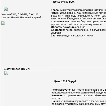
Цена:946.00 руб.
Клапаны
из трикотажного полотна, втачаны 
Чашки
дублированы ламинированным матер
Хлопок-23%, ПА-66%, ПУ-11%
Верхняя и нижняя детали чашек из полотна 
Цвета - белый, бежевый, черный
эластичного. Передняя и боковые детали бю
из полотна эластичного. Верхние срезы чаш
украшены лентой эластичной отделочной.
Область декольте
средняя.
Бретели
из ленты бретелечной с регулировк
спереди.
Застежка
сзади на крючки и петли.
Бюстгальтер ЛФ-37к
Цена:1524.00 руб.
Рекомендуется
для постоянного ношения. 
использование после пластической хирургии
Клапаны
из трикотажного хлопчатобумажно
полотна.
Чашки
из полотна кружевного эластичного 
подкладке, уплотнены ламинированным мат