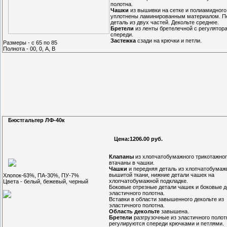
полотна.
Чашки
из вышивки на сетке и полиамидного
уплотнены ламинированным материалом. П
деталь из двух частей. Декольте среднее.
Бретели
из ленты бретелечной с регулятор
спереди.
Застежка
сзади на крючки и петли.
Размеры - с 65 по 85
Полнота - 00, 0, A, B
Бюстгальтер ЛФ-40к
Цена:1206.00 руб.
Клапаны
из хлопчатобумажного трикотажног
втачаны в чашки.
Чашки
и передняя деталь из хлопчатобумаж
вышитой ткани, нижние детали чашек на
Хлопок-63%, ПА-30%, ПУ-7%
хлопчатобумажной подкладке.
Цвета - белый, бежевый, черный
Боковые отрезные детали чашек и боковые д
эластичного полотна.
Вставки в области завышенного декольте из
эластичного полотна.
Область декольте
завышена.
Бретели
разгрузочные из эластичного полот
регулируются спереди крючками и петлями.