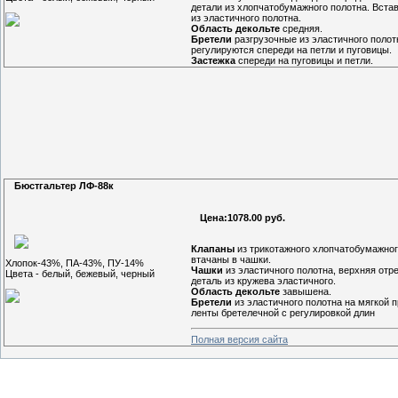
детали из хлопчатобумажного полотна. Встав
из эластичного полотна.
Область декольте
средняя.
Бретели
разгрузочные из эластичного полот
регулируются спереди на петли и пуговицы.
Застежка
спереди на пуговицы и петли.
Бюстгальтер ЛФ-88к
Цена:1078.00 руб.
Клапаны
из трикотажного хлопчатобумажног
втачаны в чашки.
Хлопок-43%, ПА-43%, ПУ-14%
Чашки
из эластичного полотна, верхняя отр
Цвета - белый, бежевый, черный
деталь из кружева эластичного.
Область декольте
завышена.
Бретели
из эластичного полотна на мягкой п
ленты бретелечной с регулировкой длин
Полная версия сайта