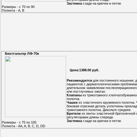
Застежка
сзади на крючки и петли.
Размеры - с 70 по 90
Полнота - A, B
Бюстгальтер ЛФ-70к
Цена:1388.00 руб.
Рекомендуется
для постоянного ношения; 
пациентов с дерматологическими проблемам
длительном заживлении послеоперационног
или постлучевых ожогах.
Клапаны
из трикотажного хлопчатобумажно
полотна.
Чашки
из эластичного кружевного полотна.
боковая отрезная деталь уплотнены проклад
трикотажного полотна. Декольте среднее.
Бретели
из ленты эластичной бретелечной 
регуляторами длины спереди.
Застежка
сзади на крючки и петли.
Размеры - с 75 по 105
Полнота - AA, A, B, C, D, DD