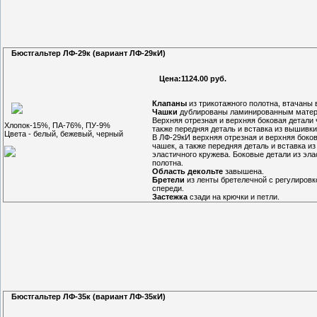
Бюстгальтер ЛФ-29к (вариант ЛФ-29кИ)
Цена:1124.00 руб.
Клапаны
из трикотажного полотна, втачаны 
Чашки
дублированы ламинированным матер
Верхняя отрезная и верхняя боковая детали 
Хлопок-15%, ПА-76%, ПУ-9%
также передняя деталь и вставка из вышивки
Цвета - белый, бежевый, черный
В ЛФ-29кИ верхняя отрезная и верхняя боко
чашек, а также передняя деталь и вставка из
эластичного кружева. Боковые детали из эла
полотна.
Область декольте
завышена.
Бретели
из ленты бретелечной с регулировк
спереди.
Застежка
сзади на крючки и петли.
Бюстгальтер ЛФ-35к (вариант ЛФ-35кИ)