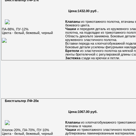
Цена:1432.00 руб .
Клапаны
из трикотажного полотна, втачаны 
бежевого цвета.
Чашки
и передняя деталь из кружевного эла
ПА-88%, ПУ-12%
полотна, на подкладке из трикотажного полот
Цвета - белый, бежевый, черный
Область декольте занижена. Боковые детали
кружевного эластичного полотна.
Вставки переда на хлопчатобумажной подкла
Боковые детали усилены фигурными наклад
Бретели
из эластичного полотна на мягкой п
ленты бретелечной с регулировкой длины сз
Застежка
сзади на крючки и петли.
Бюстгальтер ЛФ-20к
Цена:1067.00 руб.
Клапаны
из хлопчатобумажного трикотажног
втачаны в чашки.
Чашки
из трикотажного эластичного полотна
Хлопок-20%, ПА-70%, ПУ-10%
дублированы ламинированным материалом.
Цвета - белый, бежевый, черный