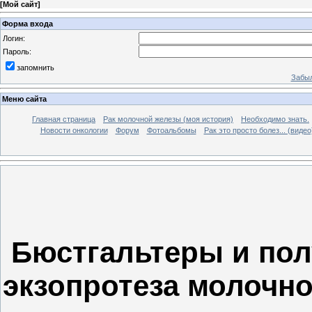
[
Мой сайт
]
Форма входа
Логин:
Пароль:
запомнить
Забыл
Меню сайта
Главная страница
Рак молочной железы (моя история)
Необходимо знать.
Новости онкологии
Форум
Фотоальбомы
Рак это просто болез... (видео
Бюстгальтеры и пол
экзопротеза молочн