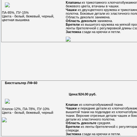
Клапаны
из трикотажного хлопчатобумажног
бежевого цвета, втачаны в чашки.
Чашки
из двухцветного кружева и трикотажн
ПА-85%, ПУ-15%
полотна. Боковые детали из эластичного пол
Цвета - белый, бежевый, черный,
Область декольте занижена.
цветная вышивка
Область декольте
занижена.
Бретели
из вышитого кружева на мягкой про
ленты бретелечной с регулировкой длины сз
Застежка
сзади на крючки и петли.
Бюстгальтер ЛФ-60
Цена:924.00 руб.
Клапан
из хлопчатобумажной ткани.
Чашки
и передние детали из хлопчатобумаж
Хлопок-12%, ПА-78%, ПУ-10%
вышитой ткани на подкладке из хлопчатобу
Цвета - белый, бежевый, черный
ткани. Верхние отрезные детали чашек и бо
детали из эластичного полотна.
Область декольте
средняя.
Бретели
из ленты бретелечной с регулятор
спереди.
Застежка
сзади на крючки и петли.