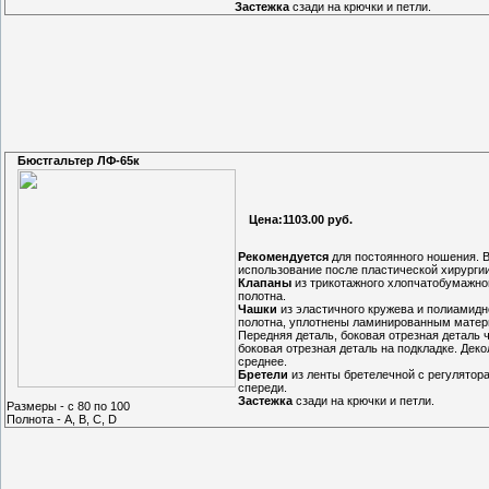
Застежка
сзади на крючки и петли.
Бюстгальтер ЛФ-65к
Цена:1103.00 руб.
Рекомендуется
для постоянного ношения. 
использование после пластической хирургии
Клапаны
из трикотажного хлопчатобумажно
полотна.
Чашки
из эластичного кружева и полиамидн
полотна, уплотнены ламинированным матер
Передняя деталь, боковая отрезная деталь 
боковая отрезная деталь на подкладке. Деко
среднее.
Бретели
из ленты бретелечной с регулятор
спереди.
Застежка
сзади на крючки и петли.
Размеры - с 80 по 100
Полнота - A, B, C, D