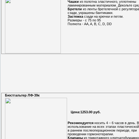
Чашки
из полотна эластичного, уплотнены
ламинированным материалом. Декольте сре
Бретели
из ленты бретелечной с регулятор
сзади, украшены бантиками.
Застежка
сзади на крючки и петли.
Размеры - с 75 по 95
Полнота - AA, A, B, C, D, DD
Бюстгальтер ЛФ-39к
Цена:1253.00 руб.
Рекомендуется
носить 4 – 6 часов в день.
использование на всех этапах пластической
в раннем послеоперационном периоде, при
проведении гормонотерапии.
Клапаны
из трикотажного хлопчатобумажно