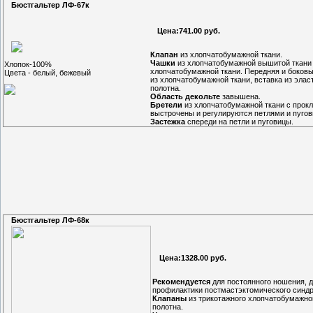
Бюстгальтер ЛФ-67к
Цена:741.00 руб.
Клапан
из хлопчатобумажной ткани.
Чашки
из хлопчатобумажной вышитой ткани
Хлопок-100%
хлопчатобумажной ткани. Передняя и боковы
Цвета - белый, бежевый
из хлопчатобумажной ткани, вставка из элас
полотна.
Область декольте
завышена.
Бретели
из хлопчатобумажной ткани с прокл
выстрочены и регулируются петлями и пугов
Застежка
спереди на петли и пуговицы.
Бюстгальтер ЛФ-68к
Цена:1328.00 руб.
Рекомендуется
для постоянного ношения, 
профилактики постмастэктомического синд
Клапаны
из трикотажного хлопчатобумажно
полотна.