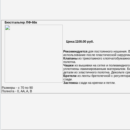
Бюстгальтер ЛФ-66к
Цена:1100.00 руб.
Рекомендуется
для постоянного ношения. 
использование после пластической хирургии
Клапаны
из трикотажного хлопчатобумажно
полотна.
Чашки
из вышивки на сетке и полиамидного
уплотнены ламинированным материалом. Б
детали из эластичного полотна. Декольте ср
Бретели
из ленты бретелечной с регулятор
сзади.
Застежка
сзади на крючки и петли.
Размеры - с 70 по 90
Полнота - 0, AA, A, B