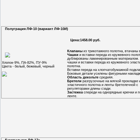
Полуграция ЛФ-10 (вариант ЛФ-10И)
Цена:1458.00 руб.
Клапаны
из трикотажного полотна, втачаны 
Чашки
и вставки переда из кружевного поло
дублированы ламинированным материалом.
чашки и вставки переда из кружевного эласт
Хлопок-9%, ПА-82%, ПУ-9%
полотна.
Цвета - белый, бежевый, черный
Вставки переда на хлопчатобумажной подкла
Боковые детали усилены фигурными наклад
Область декольте
средняя.
Бретели
разгрузочные на мягкой прокладке 
эластичного полотна и ленты бретелечной с
регуляторами длины сзади.
Застежка
спереди на однорядные крючки и п
ленте.
Бюстгальтер ЛФ-17к