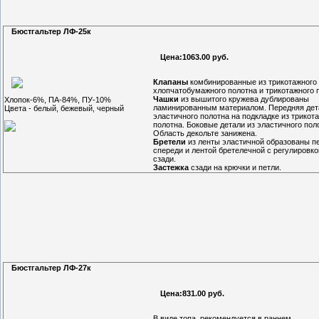
Бюстгальтер ЛФ-25к
Цена:1063.00 руб.
Клапаны
комбинированные из трикотажного
хлопчатобумажного полотна и трикотажного 
Чашки
из вышитого кружева дублированы
Хлопок-6%, ПА-84%, ПУ-10%
ламинированным материалом. Передняя дет
Цвета - белый, бежевый, черный
эластичного полотна на подкладке из трикот
полотна. Боковые детали из эластичного пол
Область декольте занижена.
Бретели
из ленты эластичной образованы п
спереди и лентой бретелечной с регулировк
сзади.
Застежка
сзади на крючки и петли.
Бюстгальтер ЛФ-27к
Цена:831.00 руб.
В виде топа, рекомендуется в раннем