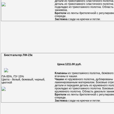
детали из трикотажного эластичного полотна
деталь из трикотажного эластичного полотна
подкладке из трикотажного полотна. Область
занижена.
Бретели
из ленты бретелечной с регулировк
спереди.
Застежка
сзади на крючки и петли.
Бюстгальтер ЛФ-23к
Цена:1211.00 руб.
Клапаны
из трикотажного полотна, бежевого
втачаны в чашки.
ПА-85%, ПУ-15%
Чашки
из кружевного полотна, дублированы
Цвета - белый, бежевый, черный,
ламинированным материалом. Боковые отр
цветной
детали и передняя деталь из кружевного пол
прокладке из трикотажного полотна. Боковые
кружевного полотна. Область декольте заниж
Бретели
из ленты бретелечной с регулировк
спереди.
Застежка
сзади на крючки и петли.