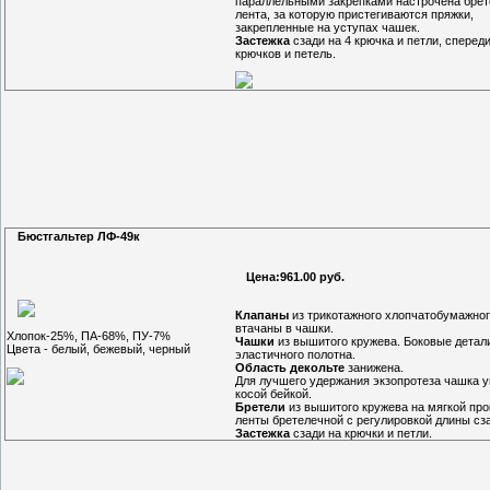
параллельными закрепками настрочена бре
лента, за которую пристегиваются пряжки,
закрепленные на уступах чашек.
Застежка
сзади на 4 крючка и петли, спереди
крючков и петель.
Бюстгальтер ЛФ-49к
Цена:961.00 руб.
Клапаны
из трикотажного хлопчатобумажног
втачаны в чашки.
Хлопок-25%, ПА-68%, ПУ-7%
Чашки
из вышитого кружева. Боковые детал
Цвета - белый, бежевый, черный
эластичного полотна.
Область декольте
занижена.
Для лучшего удержания экзопротеза чашка 
косой бейкой.
Бретели
из вышитого кружева на мягкой про
ленты бретелечной с регулировкой длины сз
Застежка
сзади на крючки и петли.