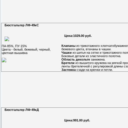
Бюстгальтер ЛФ-49кС
Цена:1029.00 руб.
Клапаны
из трикотажного хлопчатобумажног
ПА-85%, ПУ-15%
бежевого цвета, втачаны в чашки.
Цвета - белый, бежевый, черный,
Чашки
из шитья на сетке и трикотажного пол
цветная вышивка
Боковые детали из эластичного полотна.
Область декольте
занижена.
Бретели
из вышитого кружева на мягкой про
ленты бретелечной с регулировкой длины сз
Застежка
сзади на крючки и петли.
Бюстгальтер ЛФ-49кД
Цена:991.00 руб.