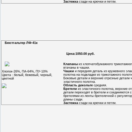
Застежка
сзади на крючки и петли.
Бюстгальтер ЛФ-41к
Цена:1050.00 руб.
Клапаны
из хлопчатобумажного трикотажног
втачаны в чашки.
Чашки
и передняя деталь из кружевного эла
Хлопок-26%, ПА-64%, ПУ-10%
полотна на подкладке из трикотажного полотн
Цвета - белый, бежевый, черный,
Боковые детали и верхние отрезные детали 
цветной
эластичного полотна.
Область декольте
средняя.
Бретели
из эластичного полотна, верхние о
детали переходят в бретели и соединяются с
бретелями из ленты бретелечной с регулято
длины сзади.
Застежка
сзади на крючки и петли.