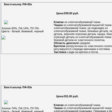
Бюстгальтер ЛФ-82к
Цена:939.00 руб.
Клапан
из хлопчатобумажной ткани.
Чашки
из хлопчатобумажной вышитой ткани
хлопчатобумажной ткани, на подкладке из
Хлопок-83%, ПА-14%, ПУ-3%
хлопчатобумажной ткани. Боковые детали, п
Цвета - белый, бежевый, черный
деталь, верхняя отрезная деталь чашки, бок
отрезная деталь из хлопчатобумажной ткани.
боковой детали из эластичного полотна.
Область декольте
средняя.
Бретели
разгрузочные из эластичного полот
регулируются спереди крючками и петлями.
Застежка
сзади на крючки и петли.
Бюстгальтер ЛФ-83к
Цена:911.00 руб.
Клапан
из хлопчатобумажной ткани.
Чашки
из хлопчатобумажной вышитой ткани
Хлопок-74%, ПА-21%, ПУ-5%
хлопчатобумажной подкладке. Передние и б
Цвета - белый, бежевый, черный