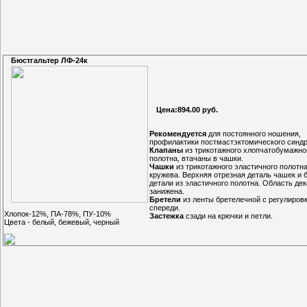
Бюстгальтер ЛФ-24к
Цена:894.00 руб.
Рекомендуется
для постоянного ношения,
профилактики постмастэктомического синд
Клапаны
из трикотажного хлопчатобумажно
полотна, втачаны в чашки.
Чашки
из трикотажного эластичного полотна
кружева. Верхняя отрезная деталь чашек и 
детали из эластичного полотна. Область дек
занижена.
Бретели
из ленты бретелечной с регулиров
спереди.
Хлопок-12%, ПА-78%, ПУ-10%
Застежка
сзади на крючки и петли.
Цвета - белый, бежевый, черный