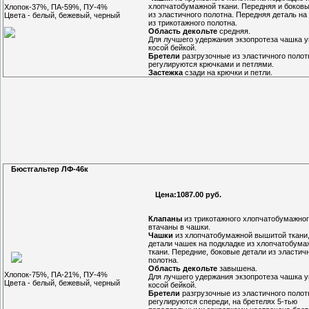
хлопчатобумажной ткани. Передняя и боковы
Хлопок-37%, ПА-59%, ПУ-4%
из эластичного полотна. Передняя деталь на
Цвета - белый, бежевый, черный
из трикотажного полотна.
Область декольте
средняя.
Для лучшего удержания экзопротеза чашка 
косой бейкой.
Бретели
разгрузочные из эластичного полот
регулируются крючками и петлями.
Застежка
сзади на крючки и петли.
Бюстгальтер ЛФ-46к
Цена:1087.00 руб.
Клапаны
из трикотажного хлопчатобумажног
втачаны в чашки.
Чашки
из хлопчатобумажной вышитой ткани
детали чашек на подкладке из хлопчатобума
ткани. Передние, боковые детали из эластич
полотна.
Область декольте
завышена.
Хлопок-75%, ПА-21%, ПУ-4%
Для лучшего удержания экзопротеза чашка 
Цвета - белый, бежевый, черный
косой бейкой.
Бретели
разгрузочные из эластичного полот
регулируются спереди, на бретелях 5-тью