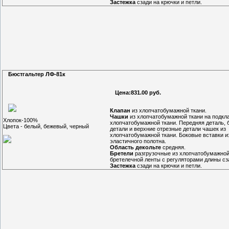
Застежка
сзади на крючки и петли.
Бюстгальтер ЛФ-81к
Цена:831.00 руб.
Клапан
из хлопчатобумажной ткани.
Чашки
из хлопчатобумажной ткани на подкла
Хлопок-100%
хлопчатобумажной ткани. Передняя деталь, 
Цвета - белый, бежевый, черный
детали и верхние отрезные детали чашек из
хлопчатобумажной ткани. Боковые вставки и
эластичного полотна.
Область декольте
средняя.
Бретели
разгрузочные из хлопчатобумажной
бретелечной ленты с регуляторами длины сз
Застежка
сзади на крючки и петли.