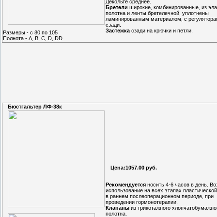
Декольте среднее.
Бретели
широкие, комбинированные, из эла
полотна и ленты бретелечной, уплотнены
ламинированным материалом, с регулятора
сзади.
Застежка
сзади на крючки и петли.
Размеры - с 80 по 105
Полнота - A, B, C, D, DD
Бюстгальтер ЛФ-38к
Цена:1057.00 руб.
Рекомендуется
носить 4-6 часов в день. В
использование на всех этапах пластической
в раннем послеоперационном периоде, при
проведении гормонотерапии.
Клапаны
из трикотажного хлопчатобумажно
полотна.