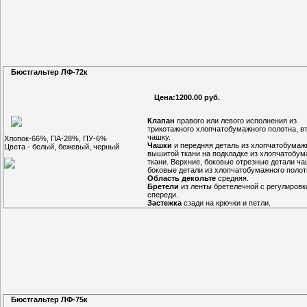
Бюстгальтер ЛФ-72к
Цена:1200.00 руб.
Клапан
правого или левого исполнения из
трикотажного хлопчатобумажного полотна, в
чашку.
Хлопок-66%, ПА-28%, ПУ-6%
Чашки
и передняя деталь из хлопчатобумаж
Цвета - белый, бежевый, черный
вышитой ткани на подкладке из хлопчатобу
ткани. Верхние, боковые отрезные детали ча
боковые детали из хлопчатобумажного полот
Область декольте
средняя.
Бретели
из ленты бретелечной с регулировк
спереди.
Застежка
сзади на крючки и петли.
Бюстгальтер ЛФ-75к