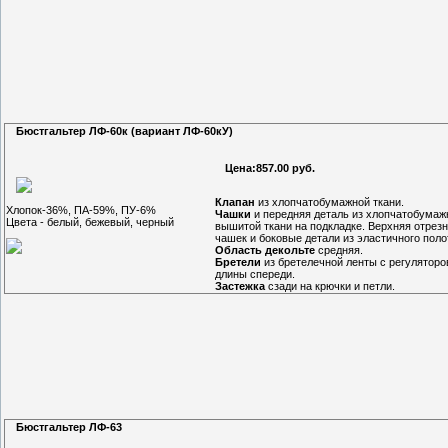
Бюстгальтер ЛФ-60к (вариант ЛФ-60кУ)
Цена:857.00 руб.
Клапан
из хлопчатобумажной ткани.
Хлопок-36%, ПА-59%, ПУ-6%
Чашки
и передняя деталь из хлопчатобумаж
Цвета - белый, бежевый, черный
вышитой ткани на подкладке. Верхняя отрез
чашек и боковые детали из эластичного поло
Область декольте
средняя.
Бретели
из бретелечной ленты с регуляторо
длины спереди.
Застежка
сзади на крючки и петли.
Бюстгальтер ЛФ-63