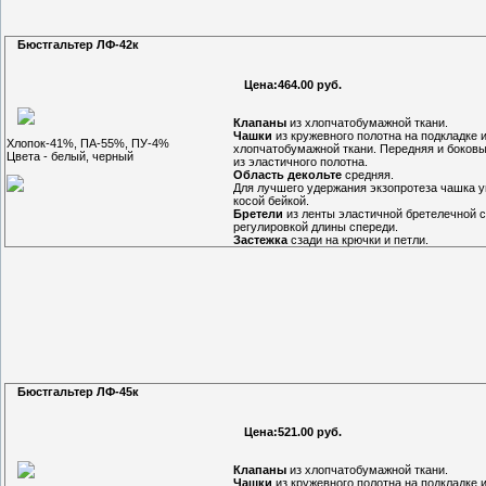
Бюстгальтер ЛФ-42к
Цена:464.00 руб.
Клапаны
из хлопчатобумажной ткани.
Чашки
из кружевного полотна на подкладке 
Хлопок-41%, ПА-55%, ПУ-4%
хлопчатобумажной ткани. Передняя и боковы
Цвета - белый, черный
из эластичного полотна.
Область декольте
средняя.
Для лучшего удержания экзопротеза чашка 
косой бейкой.
Бретели
из ленты эластичной бретелечной с
регулировкой длины спереди.
Застежка
сзади на крючки и петли.
Бюстгальтер ЛФ-45к
Цена:521.00 руб.
Клапаны
из хлопчатобумажной ткани.
Чашки
из кружевного полотна на подкладке 