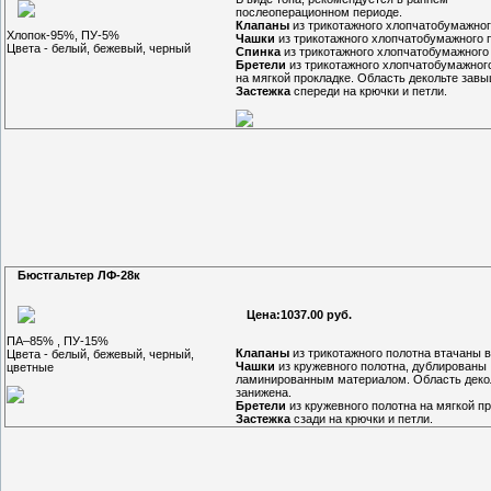
послеоперационном периоде.
Клапаны
из трикотажного хлопчатобумажног
Хлопок-95%, ПУ-5%
Чашки
из трикотажного хлопчатобумажного 
Цвета - белый, бежевый, черный
Спинка
из трикотажного хлопчатобумажного 
Бретели
из трикотажного хлопчатобумажног
на мягкой прокладке. Область декольте зав
Застежка
спереди на крючки и петли.
Бюстгальтер ЛФ-28к
Цена:1037.00 руб.
ПА–85% , ПУ-15%
Клапаны
из трикотажного полотна втачаны в
Цвета - белый, бежевый, черный,
Чашки
из кружевного полотна, дублированы
цветные
ламинированным материалом. Область деко
занижена.
Бретели
из кружевного полотна на мягкой пр
Застежка
сзади на крючки и петли.