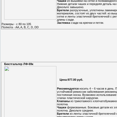
Чашки
из вышивки на сетке и полиамидного
Нижние детали чашек и передняя деталь на 
Декольте завышено.
Бретели
разгрузочные, уплотнены ламини
материалом, состоят из двух частей: из вы
сетке и ленты эластичной бретелечной с ре
длины сзади.
Застежка
сзади на крючки и петли.
Размеры - с 80 по 105
Полнота - AA, A, B, C, D, DD
Бюстгальтер ЛФ-69к
Цена:977.00 руб.
Рекомендуется
носить 4 – 6 часов в день. 
устойчивой ремиссии заболевания рекомен
постоянная носка. Возможно использование
этапах пластической хирургии.
Клапаны
из трикотажного хлопчатобумажно
полотна.
Чашки
формованные. Боковые детали из эл
полотна. Декольте среднее.
Бретели
из ленты эластичной бретелечной 
регуляторами длины сзади.