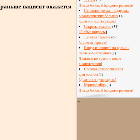
 раньше пациент окажется
[
Пища богов. (Народные рецепты)
]
Психологическая поддержка
онкологических больных
(1)
[
Диагноз подтвержден.
]
Секреты красоты
(34)
[
Любые вопросы
]
Лучевая терапия
(6)
[
Лучевая терапия
]
Блюда из овощей во время и
после химиотерапии
(2)
[
Питание во время и после
химиотерапии
]
Срочная онкологическая
диагностика
(1)
[
Диагноз подтвержден.
]
Куриное яйцо
(3)
[
Пища богов. (Народные рецепты)
]
...