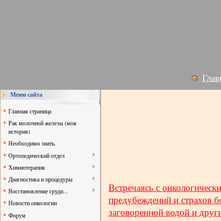
Глав
Меню сайта
Главная страница
Рак молочной железы (моя
история)
Необходимо знать.
Ортопедический отдел
Химиотерапия
Диагностика и процедуры
Встречаясь с онкологически
Восстановление груди...
предубеждений и страхов бо
Новости онкологии
заговоренной водой и друг
Форум