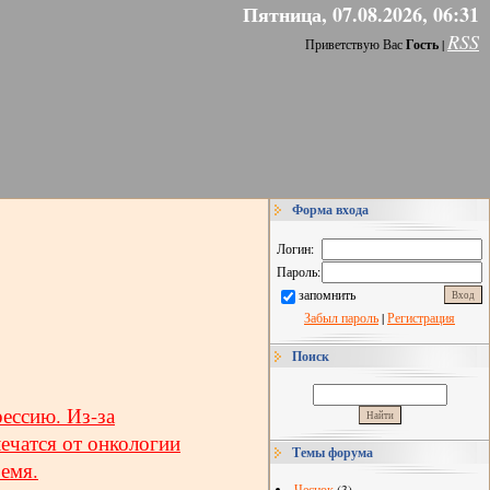
Пятница, 07.08.2026, 06:31
RSS
Приветствую Вас
Гость
|
Форма входа
Логин:
Пароль:
запомнить
Забыл пароль
|
Регистрация
Поиск
рессию. Из-за
ечатся от онкологии
Темы форума
емя.
Чеснок
(3)