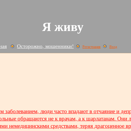
Я живу
ная
Осторожно, мошенники!
Регистрация
Вход
м заболеванием, люди часто впадают в отчаяние и деп
льные обращаются не к врачам, а к шарлатанам. Они л
ими немедицинскими средствами, теряя драгоценное вр