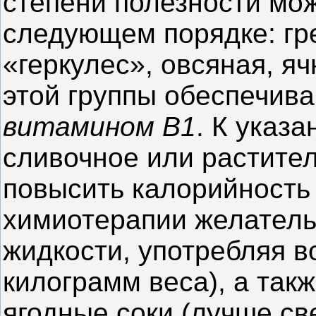
степени полезности мо
следующем порядке: гре
«геркулес», овсяная, я
этой группы обеспечив
витамином В1
. К указ
сливочное или растител
повысить калорийность
химиотерапии желатель
жидкости, употребляя в
килограмм веса), а так
ягодные соки (лучше с