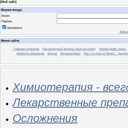
[
Мой сайт
]
Форма входа
Логин:
Пароль:
запомнить
Забыл
Меню сайта
Главная страница
Рак молочной железы (моя история)
Необходимо знать.
Новости онкологии
Форум
Фотоальбомы
Рак это просто болез... (видео
Химиотерапия - всег
Лекарственные пре
Осложнения