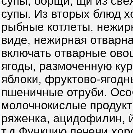
супы, борщи, щи из све
супы. Из вторых блюд 
рыбные котлеты, нежир
виде, нежирная отварн
включать отварные ово
ягоды, размоченную кур
яблоки, фруктово-ягодн
пшеничные отруби. Осо
молочнокислые продукт
ряженка, ацидофилин, й
т.д.Функцию печени хо