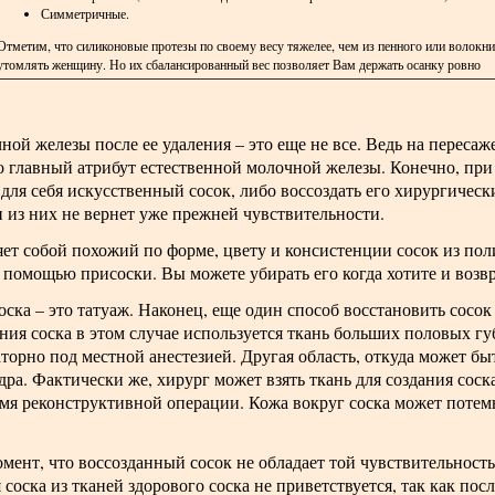
Симметричные.
Отметим, что силиконовые протезы по своему весу тяжелее, чем из пенного или волокни
утомлять женщину. Но их сбалансированный вес позволяет Вам держать осанку ровно
й железы после ее удаления – это еще не все. Ведь на пересаж
 но главный атрибут естественной молочной железы. Конечно, пр
 для себя искусственный сосок, либо воссоздать его хирургическ
 из них не вернет уже прежней чувствительности.
ет собой похожий по форме, цвету и консистенции сосок из пол
 помощью присоски. Вы можете убирать его когда хотите и возв
ска – это татуаж. Наконец, еще один способ восстановить сосок 
ия соска в этом случае используется ткань больших половых гу
торно под местной анестезией. Другая область, откуда может быт
дра. Фактически же, хирург может взять ткань для создания соск
емя реконструктивной операции. Кожа вокруг соска может потем
мент, что воссозданный сосок не обладает той чувствительност
 соска из тканей здорового соска не приветствуется, так как пос