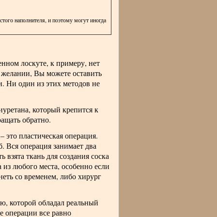
стого наполнителя, и поэтому могут иногда
енном лоскуте, к примеру, нет
и желании, Вы можете оставить
и. Ни один из этих методов не
иуретана, который крепится к
ращать обратно.
– это пластическая операция.
б. Вся операция занимает два
ь взята ткань для создания соска
а из любого места, особенно если
неть со временем, либо хирург
ью, которой обладал реальный
ле операции все равно