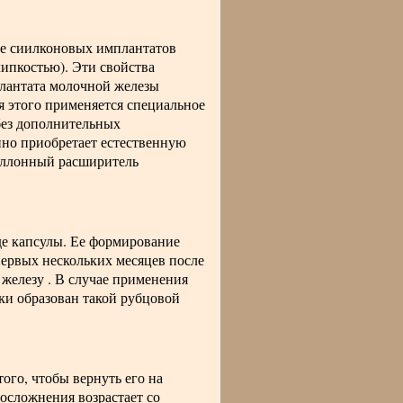
ие сиилконовых имплантатов
ипкостью). Эти свойства
плантата молочной железы
я этого применяется специальное
 без дополнительных
нно приобретает естественную
баллонный расширитель
де капсулы. Ее формирование
первых нескольких месяцев после
железу . В случае применения
ки образован такой рубцовой
ого, чтобы вернуть его на
 осложнения возрастает со