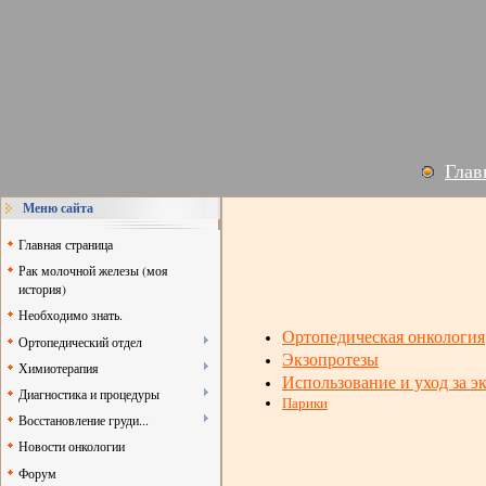
Глав
Меню сайта
Главная страница
Рак молочной железы (моя
история)
Необходимо знать.
Ортопедическая онкология
Ортопедический отдел
Экзопротезы
Химиотерапия
Использование и уход за э
Диагностика и процедуры
Парики
Восстановление груди...
Новости онкологии
Форум