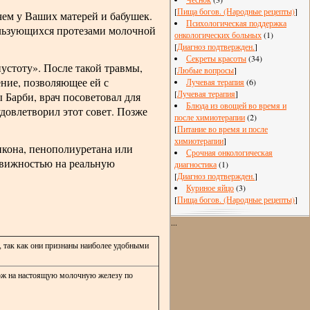
[
Пища богов. (Народные рецепты)
]
ем у Ваших матерей и бабушек.
Психологическая поддержка
ользующихся протезами молочной
онкологических больных
(1)
[
Диагноз подтвержден.
]
Секреты красоты
(34)
пустоту». После такой травмы,
[
Любые вопросы
]
ние, позволяющее ей с
Лучевая терапия
(6)
[
Лучевая терапия
]
 Барби, врач посоветовал для
Блюда из овощей во время и
довлетворил этот совет. Позже
после химиотерапии
(2)
[
Питание во время и после
химиотерапии
]
икона, пенополиуретана или
Срочная онкологическая
движностью на реальную
диагностика
(1)
[
Диагноз подтвержден.
]
Куриное яйцо
(3)
[
Пища богов. (Народные рецепты)
]
...
, так как они признаны наиболее удобными
хож на настоящую молочную железу по