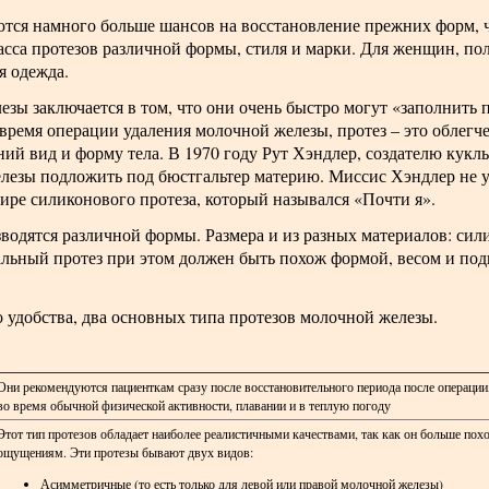
тся намного больше шансов на восстановление прежних форм, ч
асса протезов различной формы, стиля и марки. Для женщин, п
я одежда.
зы заключается в том, что они очень быстро могут «заполнить 
ремя операции удаления молочной железы, протез – это облегче
ий вид и форму тела. В 1970 году Рут Хэндлер, создателю куклы
езы подложить под бюстгальтер материю. Миссис Хэндлер не у
мире силиконового протеза, который назывался «Почти я».
одятся различной формы. Размера и из разных материалов: сил
альный протез при этом должен быть похож формой, весом и по
удобства, два основных типа протезов молочной железы.
Они рекомендуются пациенткам сразу после восстановительного периода после операции
во время обычной физической активности, плавании и в теплую погоду
Этот тип протезов обладает наиболее реалистичными качествами, так как он больше по
ощущениям. Эти протезы бывают двух видов:
Асимметричные (то есть только для левой или правой молочной железы)