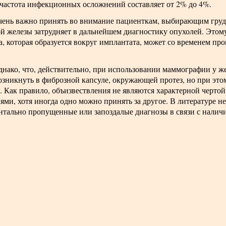
 частота инфекционных осложнений составляет от 2% до 4%.
чень важно принять во внимание пациенткам, выбирающим грудн
й железы затрудняет в дальнейшем диагностику опухолей. Этому
а, которая образуется вокруг имплантата, может со временем про
днако, что, действительно, при использовании маммографии у 
зникнуть в фиброзной капсуле, окружающей протез, но при этом
 Как правило, объизвествления не являются характерной чертой
иями, хотя иногда одно можно принять за другое. В литературе 
нтально пропущенные или запоздалые диагнозы в связи с нали