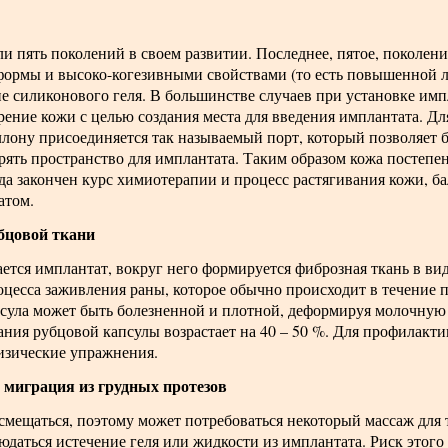
 пять поколений в своем развитии. Последнее, пятое, поколен
формы и высоко-когезивными свойствами (то есть повышенной л
е силиконового геля. В большинстве случаев при установке им
рение кожи с целью создания места для введения имплантата. Дл
аллону присоединяется так называемый порт, который позволяет
ять пространство для имплантата. Таким образом кожа постепе
да закончен курс химиотерапии и процесс растягивания кожи, 
атом.
бцовой ткани
ается имплантат, вокруг него формируется фиброзная ткань в ви
оцесса заживления раны, которое обычно происходит в течение 
псула может быть болезненной и плотной, деформируя молочную 
ния рубцовой капсулы возрастает на 40 – 50 %. Для профилакти
изические упражнения.
 миграция из грудных протезов
смещаться, поэтому может потребоваться некоторый массаж для т
юдаться истечение геля или жидкости из имплантата. Риск этого