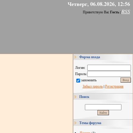
Четверг, 06.08.2026, 12:56
RSS
Приветствую Вас
Гость
|
Форма входа
Логин:
Пароль:
запомнить
Забыл пароль
|
Регистрация
Поиск
Темы форума
Чеснок
(3)