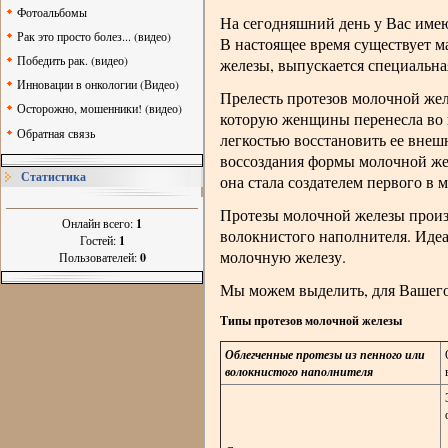
Фотоальбомы
На сегодняшний день у Вас имею
Рак это просто болез... (видео)
В настоящее время существует м
Победить рак. (видео)
железы, выпускается специальна
Инновации в онкологии (Видео)
Прелесть протезов молочной желе
Осторожно, мошенники! (видео)
которую женщины перенесла во в
Обратная связь
легкостью восстановить ее внешн
воссоздания формы молочной жел
Статистика
она стала создателем первого в 
Протезы молочной железы произв
Онлайн всего:
1
волокнистого наполнителя. Иде
Гостей:
1
молочную железу.
Пользователей:
0
Мы можем выделить, для Вашего 
Типы протезов молочной железы
Облегченные протезы из пенного или
волокнистого наполнителя