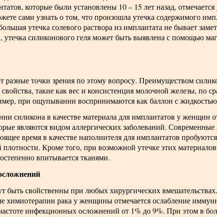
татов, которые были установлены 10 – 15 лет назад, отмечаетс
ожете сами узнать о том, что произошла утечка содержимого имп
ольшая утечка солевого раствора из имплантата не бывает заметн
, утечка силиконового геля может быть выявлена с помощью ма
 разные точки зрения по этому вопросу. Преимуществом силикон
 свойства, такие как вес и консистенция молочной железы, по 
имер, при ощупывании воспринимаются как баллон с жидкостью
нии силикона в качестве материала для имплантатов у женщин 
оторые являются видом аллергических заболеваний. Современны
оящее время в качестве наполнителя для имплантатов пробуются
 плотности. Кроме того, при возможной утечке этих материалов 
постепенно впитывается тканями.
осложнений
 быть свойственны при любых хирургических вмешательствах. 
осле химиотерапии рака у женщины отмечается ослабление иммун
 частоте инфекционных осложнений от 1% до 9%. При этом в бо