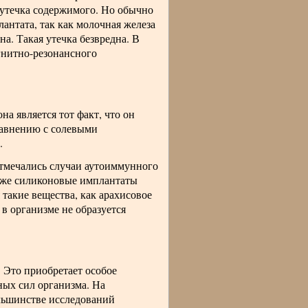
я утечка содержимого. Но обычно
лантата, так как молочная железа
а. Такая утечка безвредна. В
гнитно-резонансного
а является тот факт, что он
сравнению с солевыми
.
отмечались случаи аутоиммунного
е же силиконовые имплантаты
 такие вещества, как арахисовое
в организме не образуется
Это приобретает особое
ных сил организма. На
льшинстве исследований