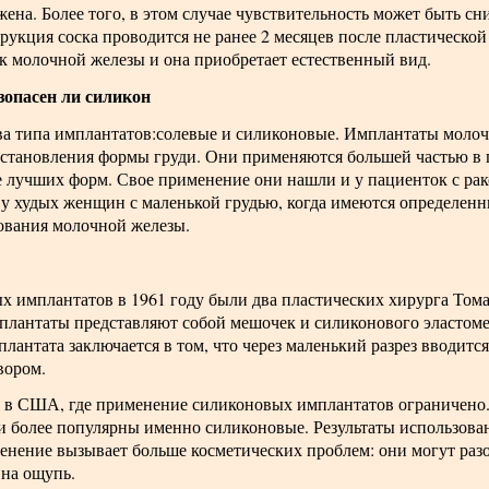
жена. Более того, в этом случае чувствительность может быть сн
трукция соска проводится не ранее 2 месяцев после пластической 
к молочной железы и она приобретает естественный вид.
опасен ли силикон
два типа имплантатов:солевые и силиконовые. Имплантаты моло
сстановления формы груди. Они применяются большей частью в 
е лучших форм. Свое применение они нашли и у пациенток с ра
у худых женщин с маленькой грудью, когда имеются определенн
ования молочной железы.
 имплантатов в 1961 году были два пластических хирурга Тома
плантаты представляют собой мешочек и силиконового эластом
лантата заключается в том, что через маленький разрез вводитс
вором.
в США, где применение силиконовых имплантатов ограничено. 
и более популярны именно силиконовые. Результаты использова
енение вызывает больше косметических проблем: они могут разо
 на ощупь.