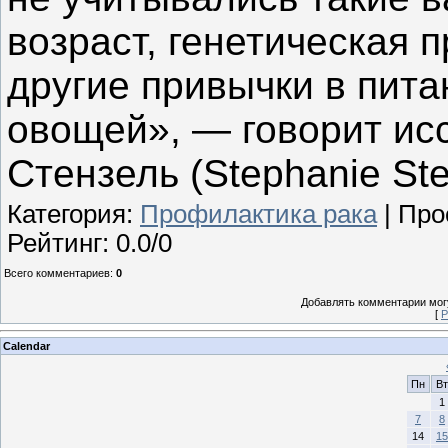
возраст, генетическая 
другие привычки в пита
овощей», — говорит ис
Стензель (Stephanie Ste
Категория
:
Профилактика рака
|
Про
Рейтинг
:
0.0
/
0
Всего комментариев
:
0
Добавлять комментарии могу
[
Р
Calendar
Пн
Вт
1
7
8
14
15