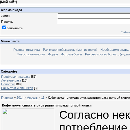
[
Мой сайт
]
Форма входа
Логин:
Пароль:
запомнить
Забыл
Меню сайта
Главная страница
Рак молочной железы (моя история)
Необходимо знать.
Новости онкологии
Форум
Фотоальбомы
Рак это просто болез... (видео
Categories
Профилактика рака
[57]
Лечение рака
[15]
Новости
[109]
Рак матки и яичников
[3]
Главная
»
2014
»
Апрель
»
11
» Кофе может снижать риск развития рака прямой кишки
Кофе может снижать риск развития рака прямой кишки
Согласно не
потребление