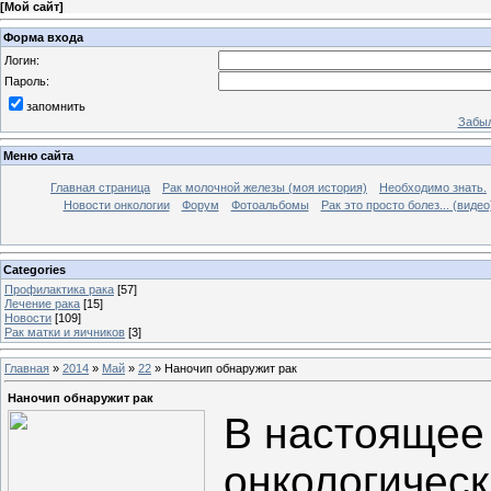
[
Мой сайт
]
Форма входа
Логин:
Пароль:
запомнить
Забыл
Меню сайта
Главная страница
Рак молочной железы (моя история)
Необходимо знать.
Новости онкологии
Форум
Фотоальбомы
Рак это просто болез... (видео
Categories
Профилактика рака
[57]
Лечение рака
[15]
Новости
[109]
Рак матки и яичников
[3]
Главная
»
2014
»
Май
»
22
» Наночип обнаружит рак
Наночип обнаружит рак
В настоящее
онкологичес