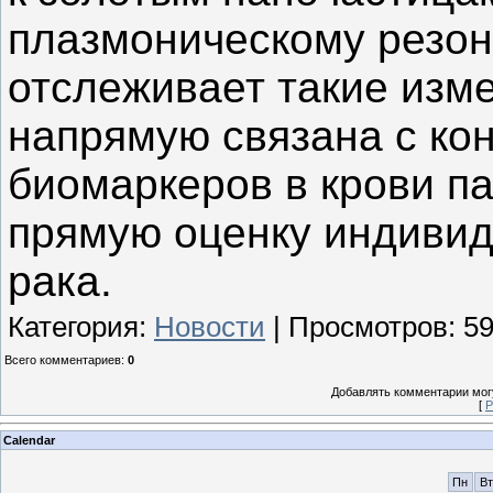
плазмоническому резон
отслеживает такие изм
напрямую связана с ко
биомаркеров в крови па
прямую оценку индивид
рака.
Категория
:
Новости
|
Просмотров
:
5
Всего комментариев
:
0
Добавлять комментарии могу
[
Р
Calendar
Пн
Вт