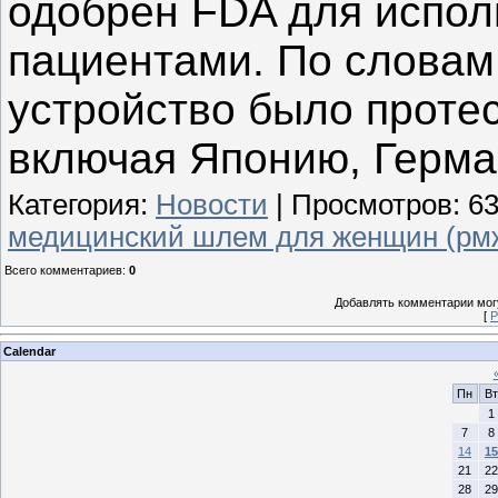
одобрен FDA для испол
пациентами. По словам
устройство было протес
включая Японию, Герма
Категория
:
Новости
|
Просмотров
:
6
медицинский шлем для женщин (рм
Всего комментариев
:
0
Добавлять комментарии могу
[
Р
Calendar
Пн
Вт
1
7
8
14
15
21
22
28
29