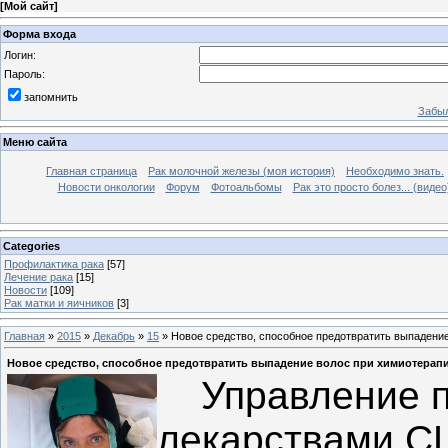
[
Мой сайт
]
Форма входа
Логин:
Пароль:
запомнить
Забыл
Меню сайта
Главная страница
Рак молочной железы (моя история)
Необходимо знать.
Новости онкологии
Форум
Фотоальбомы
Рак это просто болез... (видео
Categories
Профилактика рака
[57]
Лечение рака
[15]
Новости
[109]
Рак матки и яичников
[3]
Главная
»
2015
»
Декабрь
»
15
» Новое средство, способное предотвратить выпадение
Новое средство, способное предотвратить выпадение волос при химиотерапи
Управление по
лекарствами С