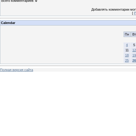
Всего комментариев
:
0
Добавлять комментарии могу
[
Р
Calendar
Пн
Вт
4
5
11
12
18
19
25
26
Полная версия сайта