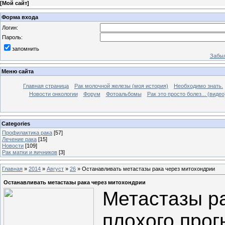
[
Мой сайт
]
Форма входа
Логин:
Пароль:
запомнить
Забыл
Меню сайта
Главная страница
Рак молочной железы (моя история)
Необходимо знать.
Новости онкологии
Форум
Фотоальбомы
Рак это просто болез... (видео
Categories
Профилактика рака
[57]
Лечение рака
[15]
Новости
[109]
Рак матки и яичников
[3]
Главная
»
2014
»
Август
»
26
» Останавливать метастазы рака через митохондрии
Останавливать метастазы рака через митохондрии
Метастазы р
плохого прог