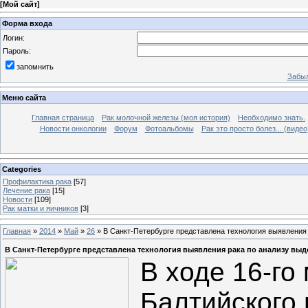
[
Мой сайт
]
Форма входа
Логин:
Пароль:
запомнить
Забыл
Меню сайта
Главная страница
Рак молочной железы (моя история)
Необходимо знать.
Новости онкологии
Форум
Фотоальбомы
Рак это просто болез... (видео
Categories
Профилактика рака
[57]
Лечение рака
[15]
Новости
[109]
Рак матки и яичников
[3]
Главная
»
2014
»
Май
»
26
» В Санкт-Петербурге представлена технология выявления 
В Санкт-Петербурге представлена технология выявления рака по анализу выд
В ходе 16-го
Балтийского 